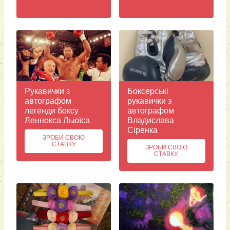
Рукавички з
Боксерські
автографом
рукавички з
легенди боксу
автографом
Леннокса Льюїса
Владислава
Сіренка
ЗРОБИ СВОЮ
СТАВКУ
ЗРОБИ СВОЮ
СТАВКУ