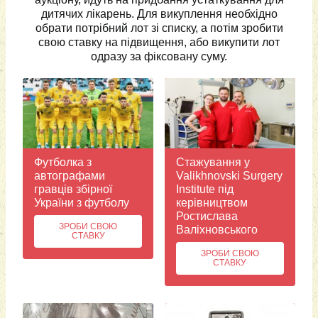
дитячих лікарень. Для викуплення необхідно
обрати потрібний лот зі списку, а потім зробити
свою ставку на підвищення, або викупити лот
одразу за фіксовану суму.
Футболка з
Стажування у
автографами
Valikhnovski Surgery
гравців збірної
Institute під
України з футболу
керівництвом
Ростислава
ЗРОБИ СВОЮ
Валіхновського
СТАВКУ
ЗРОБИ СВОЮ
СТАВКУ