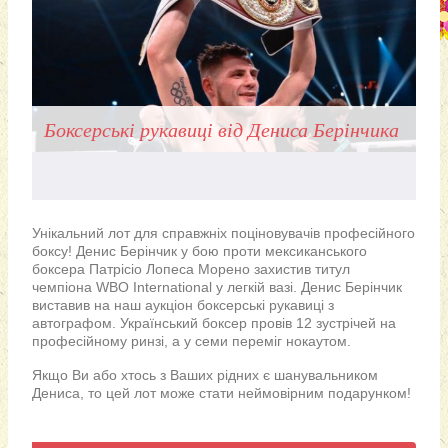
Боксерські рукавиці від Дениса Берінчика
Унікальний лот для справжніх поціновувачів професійного
боксу! Денис Берінчик у бою проти мексиканського
боксера Патрісіо Лопеса Морено захистив титул
чемпіона WBO International у легкій вазі. Денис Берінчик
виставив на наш аукціон боксерські рукавиці з
автографом. Український боксер провів 12 зустрічей на
професійному ринзі, а у семи переміг нокаутом.
Якщо Ви або хтось з Ваших рідних є шанувальником
Дениса, то цей лот може стати неймовірним подарунком!