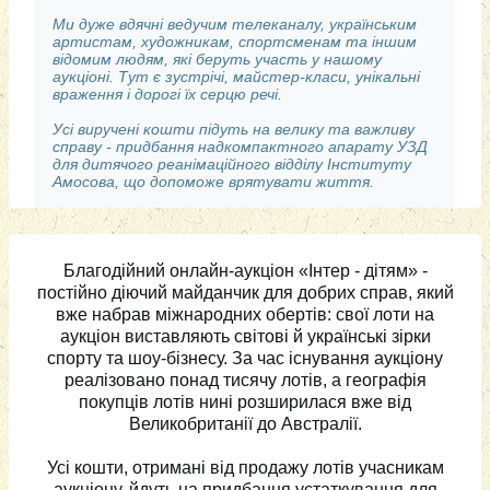
Ми дуже вдячні ведучим телеканалу, українським
артистам, художникам, спортсменам та іншим
відомим людям, які беруть участь у нашому
аукціоні. Тут є зустрічі, майстер-класи, унікальні
враження і дорогі їх серцю речі.
Усі виручені кошти підуть на велику та важливу
справу - придбання надкомпактного апарату УЗД
для дитячого реанімаційного відділу Інституту
Амосова, що допоможе врятувати життя.
Благодійний онлайн-аукціон «Інтер - дітям» -
постійно діючий майданчик для добрих справ, який
вже набрав міжнародних обертів: свої лоти на
аукціон виставляють світові й українські зірки
спорту та шоу-бізнесу. За час існування аукціону
реалізовано понад тисячу лотів, а географія
покупців лотів нині розширилася вже від
Великобританії до Австралії.
Усі кошти, отримані від продажу лотів учасникам
аукціону, йдуть на придбання устаткування для