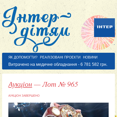
.
ЯК ДОПОМОГТИ?
РЕАЛІЗОВАНІ ПРОЕКТИ
НОВИНИ
Витрачено на медичне обладнання -
6 781 582
грн.
Аукціон
— Лот № 965
АУКЦІОН ЗАВЕРШЕНО