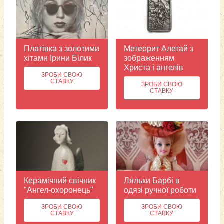
Платівка з золотими
Метеорит Алетай з
хітами Ірини Білик
зображенням
Христа і ангелів
ЗРОБИ СВОЮ
СТАВКУ
ЗРОБИ СВОЮ
СТАВКУ
Керамічний свічник
Ляльки Барбі в
"Ангел-охоронець"
одязі ручної роботи
ЗРОБИ СВОЮ
ЗРОБИ СВОЮ
СТАВКУ
СТАВКУ