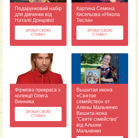
Подарунковий набір
Картина Семена
для дівчинки від
Кисельова «Нікола
Наталії Донцової
Тесла»
ЗРОБИ СВОЮ
ЗРОБИ СВОЮ
СТАВКУ
СТАВКУ
Фірмова прикраса з
Вышитая икона
колекції Олега
«Святое
Винника
семейство» от
Алены Мальченко
ЗРОБИ СВОЮ
Вишита ікона
СТАВКУ
"Святе сімейство"
від Альони
Мальченко